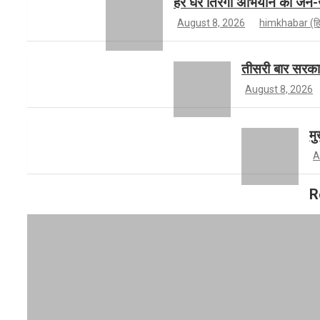
हर घर तिरंगा अभियान को जन-ज
k
r
e
u
August 8, 2026
himkhabar (ह
a
r
b
तीसरी बार सरकार
August 8, 2026
m
e
मु
A
R