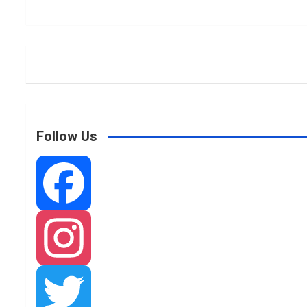
Follow Us
F
a
I