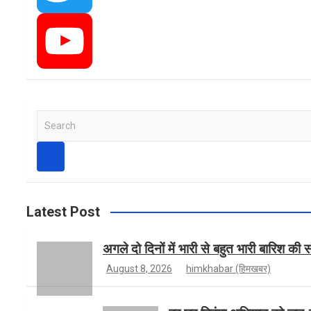
c
n
T
e
s
w
Y
S
e
b
t
i
o
a
r
c
h
o
a
t
u
Latest Post
अगले दो दिनों में भारी से बहुत भारी बारिश की 
o
g
t
T
August 8, 2026
himkhabar (हिमखबर)