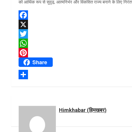
को आर्थिक रूप से सुदृढ़, आत्मनिर्भर और विकसित राज्य बनाने के लिए निरं
F
a
X
c
T
e
w
W
Share
b
i
h
P
o
t
a
i
o
t
t
n
S
k
e
s
t
h
r
A
e
a
p
r
Himkhabar (हिमखबर)
r
p
e
e
s