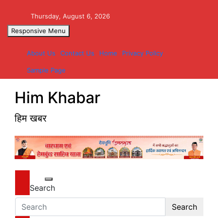
Skip
to
Thursday, August 6, 2026
content
Responsive Menu
About Us
Contact Us
Home
Privacy Policy
Sample Page
Him Khabar
हिम खबर
Search
Search