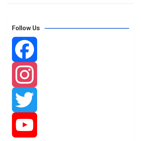
Follow Us
F
a
I
c
n
T