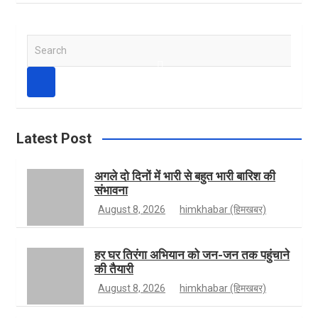
e
s
w
Y
S
e
b
t
i
o
a
r
c
h
o
a
t
u
Latest Post
अगले दो दिनों में भारी से बहुत भारी बारिश की
संभावना
o
g
t
T
August 8, 2026
himkhabar (हिमखबर)
k
r
e
u
हर घर तिरंगा अभियान को जन-जन तक पहुंचाने
की तैयारी
August 8, 2026
himkhabar (हिमखबर)
a
r
b