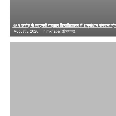
459 करोड़ से एचएनबी गढ़वाल विश्वविद्यालय में अनुसंधान संरचना होग
August 8, 2026
himkhabar (हिमखबर)