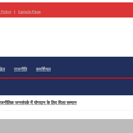
 Policy
Sample Page
खेल
राजनीति
कमर्शियल
ाजनीतिक जनसंपर्क में योगदान के लिए मिला सम्मान
्वविद्यालय में अनुसंधान संरचना होगी सुदृढ
्मकता के साथ स्वावलंबन का संदेश