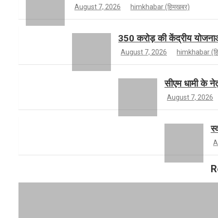
o
g
t
T
August 7, 2026
himkhabar (हिमखबर)
350 करोड़ की केंद्रीय योजनाओं 
k
r
e
u
August 7, 2026
himkhabar (ह
a
r
b
सीएम धामी के नेत
August 7, 2026
m
e
स्
A
R