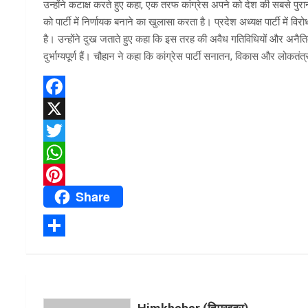
उन्होंने कटाक्ष करते हुए कहा, एक तरफ कांग्रेस अपने को देश की सबसे पुरान
को पार्टी में निर्णायक बनाने का खुलासा करता है। प्रदेश अध्यक्ष पार्टी में
है। उन्होंने दुख जताते हुए कहा कि इस तरह की अवैध गतिविधियों और अनै
दुर्भाग्यपूर्ण हैं। चौहान ने कहा कि कांग्रेस पार्टी सनातन, विकास और लोकत
F
a
X
c
T
e
w
W
Share
b
i
h
P
o
t
a
i
o
t
t
n
S
k
e
s
t
h
r
A
e
a
p
r