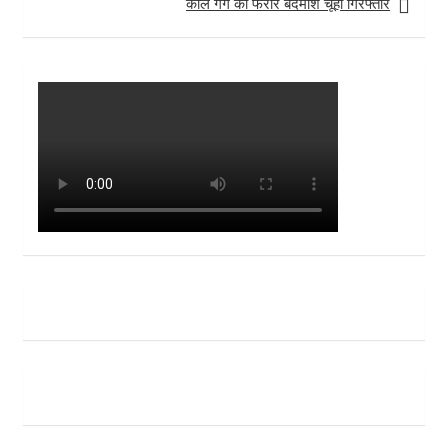
काले गैंग का फरार बदमाश चूहा गिरफ्तार