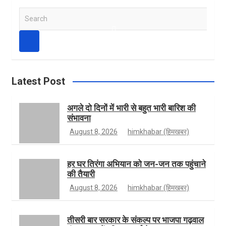
S
e
b
t
i
o
a
r
c
h
o
a
t
u
Latest Post
अगले दो दिनों में भारी से बहुत भारी बारिश की
संभावना
o
g
t
T
August 8, 2026
himkhabar (हिमखबर)
k
r
e
u
हर घर तिरंगा अभियान को जन-जन तक पहुंचाने
की तैयारी
August 8, 2026
himkhabar (हिमखबर)
a
r
b
तीसरी बार सरकार के संकल्प पर भाजपा गढ़वाल