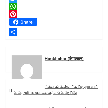
c
T
e
w
W
Share
b
i
h
P
o
t
a
i
o
t
t
n
S
k
e
s
t
h
r
A
e
a
Himkhabar (हिमखबर)
p
r
r
p
e
e
s
Post
t
निर्वाचन को दिव्यांगजनों के लिए सुगम बनाने
navigation
के लिए सभी आवश्यक व्यवस्थाएं करने के दिए निर्देश