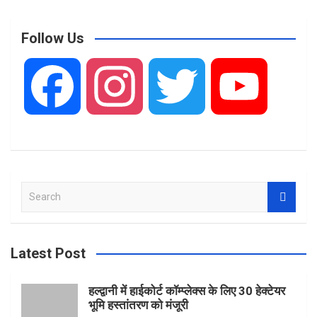
Follow Us
F
I
T
Y
a
n
w
o
S
c
s
i
u
e
a
r
Latest Post
e
t
t
T
c
h
हल्द्वानी में हाईकोर्ट कॉम्प्लेक्स के लिए 30 हेक्टेयर
भूमि हस्तांतरण को मंजूरी
b
a
t
u