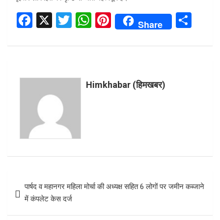
F
X
T
W
Pi
S
Share
a
wi
h
nt
h
ce
tt
at
er
ar
b
er
s
es
e
o
A
t
Himkhabar (हिमखबर)
o
p
k
p
Post
पार्षद व महानगर महिला मोर्चा की अध्यक्ष सहित 6 लोगों पर जमीन कब्जाने
navigation
में कंपलेट केस दर्ज