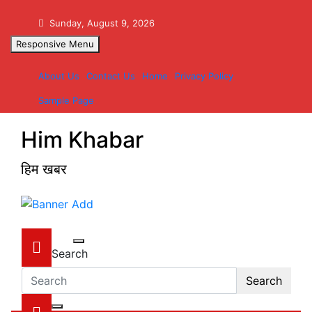
Skip
to
Sunday, August 9, 2026
content
Responsive Menu
About Us
Contact Us
Home
Privacy Policy
Sample Page
Him Khabar
हिम खबर
Search
Search