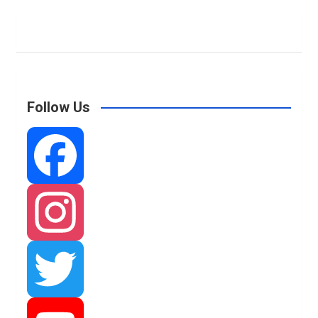
Follow Us
F
a
I