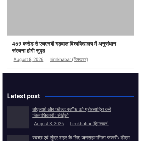
459 करोड़ से एचएनबी गढ़वाल विश्वविद्यालय में अनुसंधान
संरचना होगी सुदृढ
August 8, 2026
himkhabar (हिमखबर)
Latest post
बीएलओ और फील्ड स्टॉफ को प्रोत्साहित करें
जिलाधिकारीः सीईओ
August 8, 2026
himkhabar (हिमखबर)
स्वच्छ एवं सुंदर शहर के लिए जनसहभागिता जरूरीः डीएम