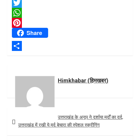
a
X
c
T
e
w
W
Share
b
i
h
P
o
t
a
i
o
t
t
n
S
k
e
s
t
h
r
A
e
a
Himkhabar (हिमखबर)
p
r
r
p
e
e
s
Post
t
उत्तराखंड के अनूप ने दर्शाया मर्दों का दर्द,
navigation
उत्तराखंड में रखी ये मर्द बेचारा की स्पेशल स्क्रीनिंग