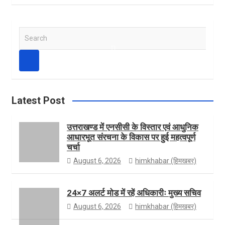
e
s
w
Y
S
e
b
t
i
o
a
r
c
h
o
a
t
u
Latest Post
उत्तराखण्ड में एनसीसी के विस्तार एवं आधुनिक
आधारभूत संरचना के विकास पर हुई महत्वपूर्ण
o
g
t
T
चर्चा
August 6, 2026
himkhabar (हिमखबर)
k
r
e
u
24×7 अलर्ट मोड में रहें अधिकारीः मुख्य सचिव
August 6, 2026
himkhabar (हिमखबर)
a
r
b