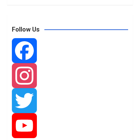
Follow Us
F
a
I
c
n
T