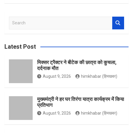
a
n
w
o
S
c
s
i
u
e
a
r
Latest Post
e
t
t
T
c
h
मिक्सर ट्रैक्टर ने बीटेक की छात्रा को कुचला,
दर्दनाक मौत
b
a
t
u
August 9, 2026
himkhabar (हिमखबर)
o
g
e
b
मुख्यमंत्री ने हर घर तिरंगा यात्रा कार्यक्रम में किया
प्रतिभाग
August 9, 2026
himkhabar (हिमखबर)
o
r
r
e