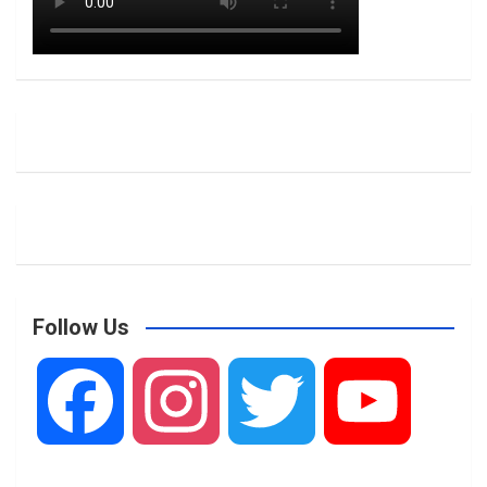
Follow Us
F
I
T
Y