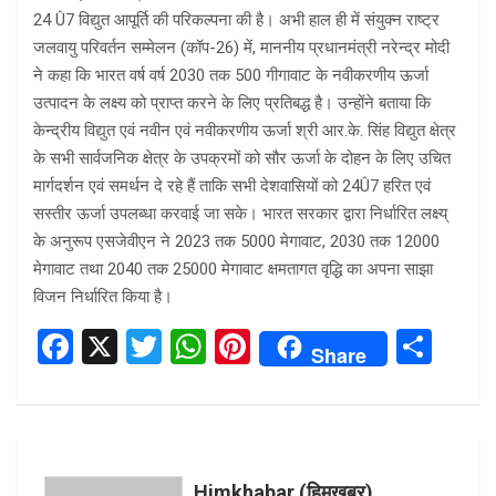
24 Û7 विद्युत आपूर्ति की परिकल्पना की है। अभी हाल ही में संयुक्न राष्ट्र
जलवायु परिवर्तन सम्मेलन (कॉप-26) में, माननीय प्रधानमंत्री नरेन्द्र मोदी
ने कहा कि भारत वर्ष वर्ष 2030 तक 500 गीगावाट के नवीकरणीय ऊर्जा
उत्पादन के लक्ष्य को प्राप्त करने के लिए प्रतिबद्ध है। उन्होंने बताया कि
केन्द्रीय विद्युत एवं नवीन एवं नवीकरणीय ऊर्जा श्री आर.के. सिंह विद्युत क्षेत्र
के सभी सार्वजनिक क्षेत्र के उपक्रमों को सौर ऊर्जा के दोहन के लिए उचित
मार्गदर्शन एवं समर्थन दे रहे हैं ताकि सभी देशवासियों को 24Û7 हरित एवं
सस्तीर ऊर्जा उपलब्धा करवाई जा सके। भारत सरकार द्वारा निर्धारित लक्ष्य्
के अनुरूप एसजेवीएन ने 2023 तक 5000 मेगावाट, 2030 तक 12000
मेगावाट तथा 2040 तक 25000 मेगावाट क्षमतागत वृद्धि का अपना साझा
विजन निर्धारित किया है।
F
X
T
W
Pi
S
Share
a
wi
h
nt
h
ce
tt
at
er
ar
b
er
s
es
e
o
A
t
Himkhabar (हिमखबर)