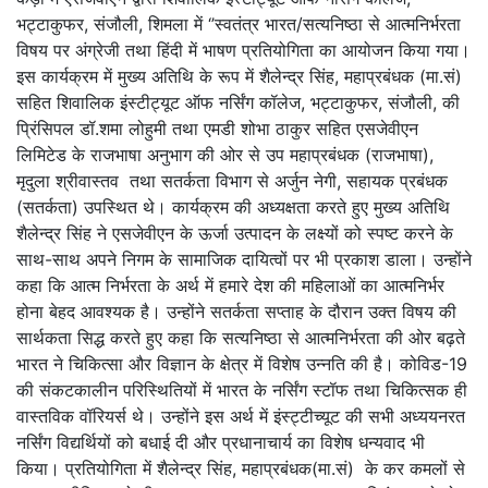
भट्टाकुफर, संजौली, शिमला में ‘’स्‍वतंत्र भारत/सत्‍यनिष्‍ठा से आत्‍मनिर्भरता
विषय पर अंग्रेजी तथा हिंदी में भाषण प्रतियोगि‍ता का आयोजन किया गया।
इस कार्यक्रम में मुख्‍य अतिथि के रूप में शैलेन्‍द्र सिंह, महाप्रबंधक (मा.सं)
सहित शिवालिक इंस्‍टीट्यूट ऑफ नर्सिंग कॉलेज, भट्टाकुफर, संजौली, की
प्रिंसिपल डॉ.शमा लोहुमी तथा एमडी शोभा ठाकुर सहित एसजेवीएन
लिमिटेड के राजभाषा अनुभाग की ओर से उप महाप्रबंधक (राजभाषा),
मृदुला श्रीवास्‍तव तथा सतर्कता विभाग से अर्जुन नेगी, सहायक प्रबंधक
(सतर्कता) उपस्थित थे। कार्यक्रम की अध्‍यक्षता करते हुए मुख्‍य अतिथि
शैलेन्‍द्र सिंह ने एसजेवीएन के ऊर्जा उत्‍पादन के लक्ष्‍यों को स्‍पष्‍ट करने के
साथ-साथ अपने निगम के सामाजिक दायित्‍वों पर भी प्रकाश डाला। उन्‍होंने
कहा कि आत्‍म निर्भरता के अर्थ में हमारे देश की महिलाओं का आत्‍मनिर्भर
होना बेहद आवश्‍यक है। उन्‍होंने सतर्कता सप्‍ताह के दौरान उक्‍त विषय की
सार्थकता सिद्ध करते हुए कहा कि सत्‍यनिष्‍ठा से आत्‍मनिर्भरता की ओर बढ़ते
भारत ने चिकित्‍सा और विज्ञान के क्षेत्र में विशेष उन्‍नति की है। कोविड-19
की संकटकालीन परिस्थितियों में भारत के नर्सिंग स्‍टॉफ तथा चिकित्‍सक ही
वास्‍तविक वॉरियर्स थे। उन्‍होंने इस अर्थ में इंस्‍ट्टीच्‍यूट की सभी अध्‍ययनरत
नर्सिंग विद्यर्थियों को बधाई दी और प्रधानाचार्य का विशेष धन्‍यवाद भी
किया। प्रतियोगिता में शैलेन्‍द्र सिंह, महाप्रबंधक(मा.सं) के कर कमलों से