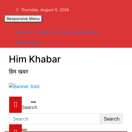
Skip
to
Thursday, August 6, 2026
content
Responsive Menu
About Us
Contact Us
Home
Privacy Policy
Sample Page
Him Khabar
हिम खबर
Search
Search