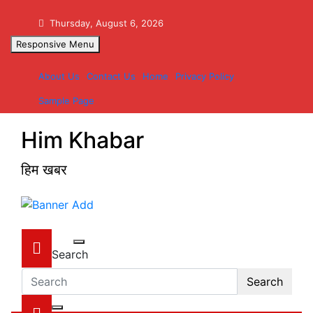
Skip
to
Thursday, August 6, 2026
content
Responsive Menu
About Us
Contact Us
Home
Privacy Policy
Sample Page
Him Khabar
हिम खबर
Search
Search