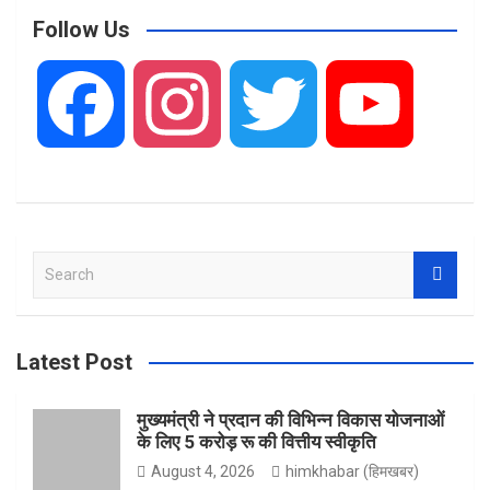
Follow Us
F
I
T
Y
a
n
w
o
S
c
s
i
u
e
a
r
Latest Post
e
t
t
T
c
h
मुख्यमंत्री ने प्रदान की विभिन्न विकास योजनाओं
के लिए 5 करोड़ रू की वित्तीय स्वीकृति
b
a
t
u
August 4, 2026
himkhabar (हिमखबर)