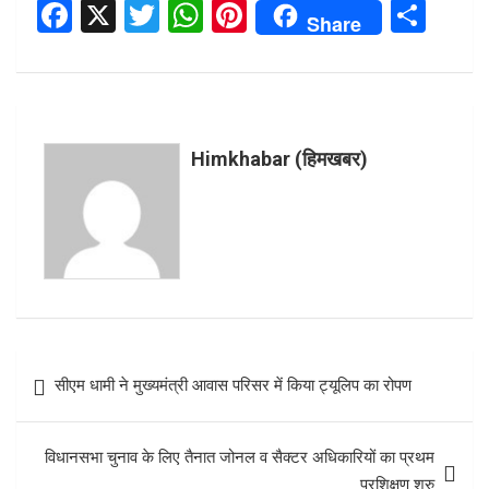
F
X
T
W
Pi
S
Share
a
wi
h
nt
h
ce
tt
at
er
ar
b
er
s
es
e
o
A
t
Himkhabar (हिमखबर)
o
p
k
p
Post
सीएम धामी ने मुख्यमंत्री आवास परिसर में किया ट्यूलिप का रोपण
navigation
विधानसभा चुनाव के लिए तैनात जोनल व सैक्टर अधिकारियों का प्रथम
प्रशिक्षण शुरु