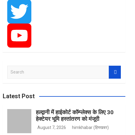
a
I
c
n
T
e
s
w
Y
S
e
b
t
i
o
a
r
Latest Post
c
h
o
a
t
u
हल्द्वानी में हाईकोर्ट कॉम्प्लेक्स के लिए 30
हेक्टेयर भूमि हस्तांतरण को मंजूरी
August 7, 2026
himkhabar (हिमखबर)
o
g
t
T