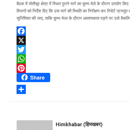
बैठक में मोतीचूर क्षेत्र में स्थित पुराने मार्ग का कुम्भ मेले के दौरान उपयोग 
विभागों को निर्देश दिए कि उस मार्ग की स्थिति का निरीक्षण कर रिपोर्ट प्रस
सुनिश्चित की जाए, ताकि कुम्भ मेला के दौरान आवश्यकता पड़ने पर उसे वैकल्पिक
F
a
X
c
T
e
w
W
Share
b
i
h
P
o
t
a
i
o
t
t
n
S
k
e
s
t
h
r
A
e
a
p
r
Himkhabar (हिमखबर)
r