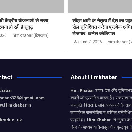
 केंद्रीय योजनाओं से राज्य
सीएम धामी के नेतृत्व में देश का पहल
ना हो रही हैं सुदृढ़
सेल सुनिश्चित करेगा प्रत्येक अग्न
रोजगारः कर्नल कोठियाल
2026
himkhabar (हिमखबर)
August 7, 2026
himkhabar (ह
ntact
About Himkhabar
Khabar
Him Khabar
राज्य, देश और दुनियाभर
khabar325@gmail.com
खबरों को प्रसारित करता है। उत्तराखण्
w.Himkhabar.in
संस्कृति, विरासतों, लोक परंपराओ के सा
सामाजिक राजनीतिक व धार्मिक गतिविधि
hradun, uk
प्रहरी है।
Him Khabar
से जुड़ने के
नंबर के माध्यम या फेसबुक पेज,यू-ट्यूब चै