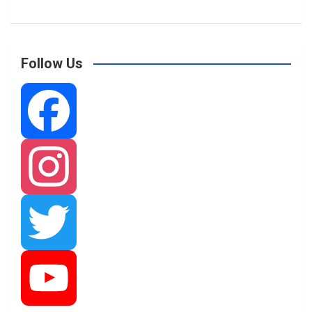
Follow Us
F
a
I
c
n
T