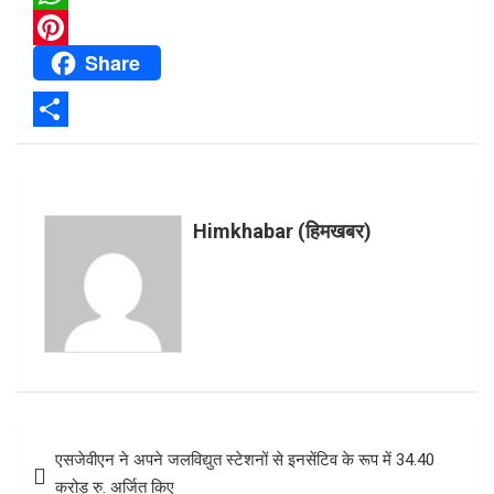
e
w
W
Share
b
i
h
P
o
t
a
i
o
t
t
n
S
k
e
s
t
h
r
A
e
a
Himkhabar (हिमखबर)
p
r
r
p
e
e
s
t
Post
एसजेवीएन ने अपने जलविद्युत स्‍टेशनों से इनसेंटिव के रूप में 34.40
navigation
करोड़ रु. अर्जित किए