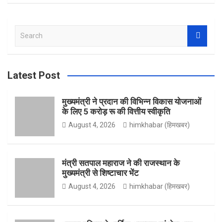
e
s
w
Y
S
e
b
t
i
o
a
r
Latest Post
c
h
o
a
t
u
मुख्यमंत्री ने प्रदान की विभिन्न विकास योजनाओं
के लिए 5 करोड़ रू की वित्तीय स्वीकृति
August 4, 2026
himkhabar (हिमखबर)
o
g
t
T
मंत्री सतपाल महाराज ने की राजस्थान के
मुख्यमंत्री से शिष्टाचार भेंट
k
r
e
u
August 4, 2026
himkhabar (हिमखबर)
a
r
b