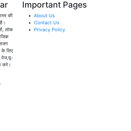
ar
Important Pages
याभर की
About Us
है।
Contact Us
तों, लोक
Privacy Policy
माजिक
 सजग
े के लिए
 पेज,यू-
्क करे।
m