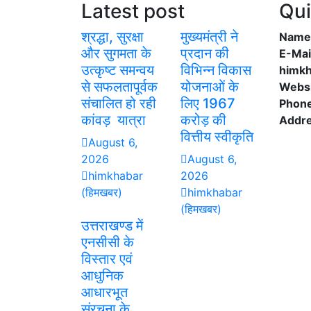
Latest post
Qui
श्रद्धा, सुरक्षा
मुख्यमंत्री ने
Name:
और सुगमता के
प्रदान की
E-Mai
उत्कृष्ट समन्वय
विभिन्न विकास
himk
से सफलतापूर्वक
योजनाओं के
Websi
संचालित हो रही
लिए 1967
Phon
कांवड़ यात्रा
करोड़ की
Addre
वित्तीय स्वीकृति
August 6,
2026
August 6,
himkhabar
2026
(हिमखबर)
himkhabar
(हिमखबर)
उत्तराखण्ड में
एनसीसी के
विस्तार एवं
आधुनिक
आधारभूत
संरचना के