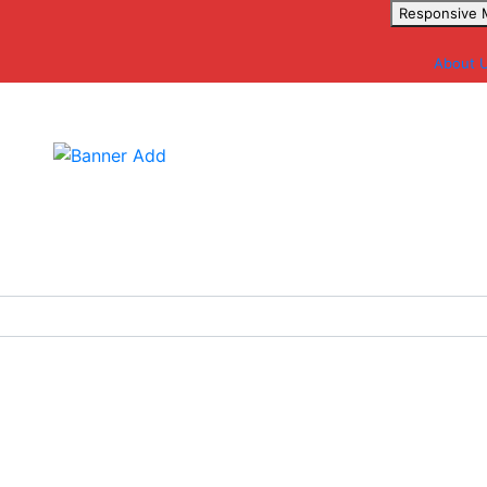
Responsive
About 