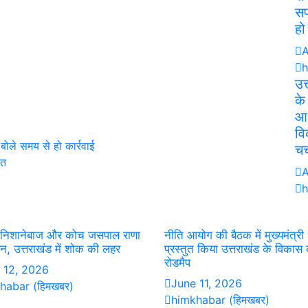
सफ
हो
A
h
उत
के
आध
वि
 बोले समय से हो कार्रवाई
चर्
ौत
A
h
्ध निशानेबाज और कोच जसपाल राणा
नीति आयोग की बैठक में मुख्यमंत्री 
न, उत्तराखंड में शोक की लहर
प्रस्तुत किया उत्तराखंड के विकास
रोडमैप
 12, 2026
June 11, 2026
habar (हिमखबर)
himkhabar (हिमखबर)