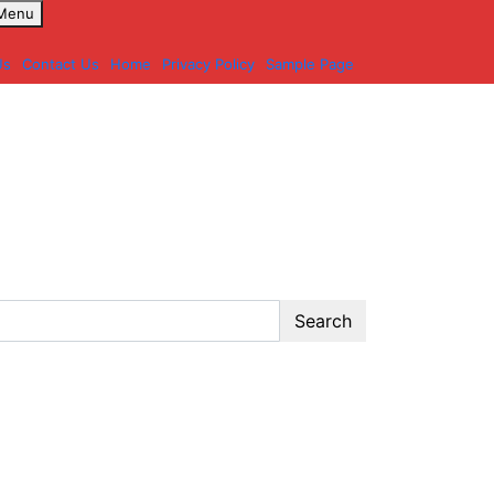
 Menu
Us
Contact Us
Home
Privacy Policy
Sample Page
Search