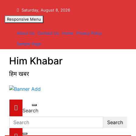
Skip
to
Saturday, August 8, 2026
content
Responsive Menu
About Us
Contact Us
Home
Privacy Policy
Sample Page
Him Khabar
हिम खबर
Search
Search