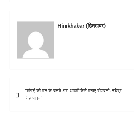
k
e
s
t
h
r
A
e
a
p
r
Himkhabar (हिमखबर)
r
p
e
e
s
t
Post
’महंगाई की मार के चलते आम आदमी कैसे मनाए दीपावलीः रविंद्र
navigation
सिंह आनंद’