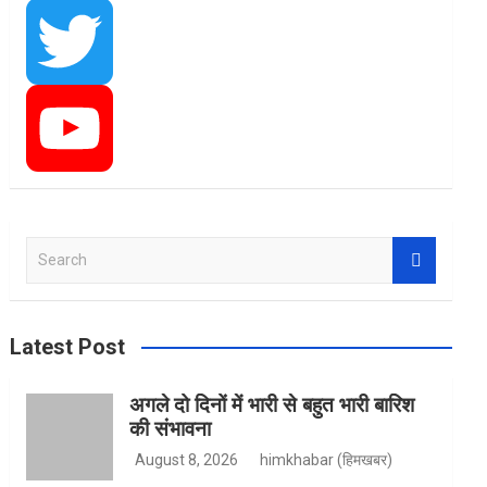
a
I
c
n
T
e
s
w
Y
S
e
b
t
i
o
a
r
Latest Post
c
h
o
a
t
u
अगले दो दिनों में भारी से बहुत भारी बारिश
की संभावना
August 8, 2026
himkhabar (हिमखबर)
o
g
t
T