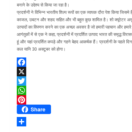
बनाने के उद्देश्य से किया जा रहा है।
प्रदर्शनी ने विभिन्न भारतीय शिल्प रूपों का एक व्यापक दौरा पेश किया जिसमे
काजल, उबटन और शहद सहित और भी बहुत कुछ शामिल है। शो क्यूरेटर अमृता राण
उत्पादों का विपणन करने का एक अच्छा अवसर है जो हमारी पहचान और हमारे देश 
आगंतुकों में से एक ने कहा, प्रदर्शनी में प्रदर्शित उत्पाद भारत की समृद्ध विर
हूं और यहां प्रदर्शित कपड़े और गहने बेहद आकर्षक हैं। प्रदर्शनी के पहले 
कल यानि 30 अक्टूबर को होगा।
F
a
X
c
T
e
w
W
Share
b
i
h
P
o
t
a
i
o
t
t
n
S