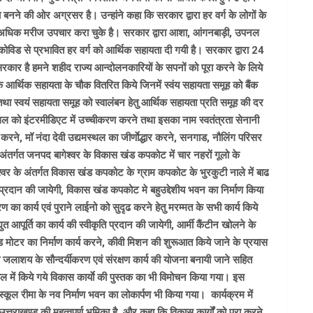
य बनने की ओर अग्रसर है। उन्हांने कहा कि सरकार द्वारा हर वर्ग के लोगों के
जार से अधिक मरीज उपचार करा चुके है। सरकार द्वारा आशा, आंगनबाड़ी, उपनल
ं कोविड से प्रभावित हर वर्ग को आर्थिक सहायता दी गयी है। सरकार द्वारा 24
सरकार है हमने शहीद राज्य आन्दोलनकारियों के सपनों को पूरा करने के लिये
े आर्थिक सहायता के चौक वितरित किये जिनमें स्वंय सहायता समूह को बैंक
 स्वयं सहायता समूह को स्वालंबन हेतु आर्थिक सहायता प्रति समूह की दर
्थल को इंटरमीडिएट में उच्चीकरण करने तथा इसका नाम स्वतंत्रता सेनानी
 करने, मॉ नंदा देवी उद्यमस्थल का जीर्णाेद्धार करने, सनगाड, नौलिंग परिसर
के अंतर्गत जनपद बागेश्वर के विकास खंड कपकोट में चार नहरों गूलो के
ेश्वर के अंतर्गत विकास खंड कपकोट के ग्राम कपकोट के भुरकुटी नाले में बाढ
ृति प्रदान की जायेगी, विकास खंड कपकोट मे बहुउद्देशीय भवन का निर्माण किया
ण का कार्य एवं पुराने लाईनो को सुदृढ करने हेतु मरम्मत के सभी कार्य किये
 आपूर्ति का कार्य की स्वीकृति प्रदान की जायेगी, आर्मी कैंटीन खोलने के
गड मोटर का निर्माण कार्य करने, कीवी मिशन की शुरूआत किये जाने के प्रयास
्डा जलाशय के सौन्दर्यीकरण एवं संरक्षण कार्य की योजना बनायी जाने सहित
साल में किये गये विकास कार्याे की पुस्तक का भी विमोचन किया गया। इस
स्कूल रीमा के नव निर्माण भवन का लोकार्पण भी किया गया। कार्यक्रम में
त्तराखण्ड की महत्वपूर्ण भूमिका है, और कहा कि विकास कार्यों को पूरा करने