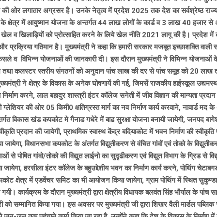
िकास की ओर लगातार अग्रसर है। उनके नेतृत्व में प्रदेश 2025 तक देश का सर्वश्रेष्ठ राज्
्थ्य के क्षेत्र में आयुष्मान योजना के अन्तर्गत 44 लाख लोगों के कार्ड व 3 लाख 40 ह
 में खेल व खिलाड़ियों को प्रोत्साहित करने के लिये खेल नीति 2021 लागू की है। प्रदेश मे
 और प्रक्रिया गतिमान है। मुख्यमंत्री ने कहा कि हमारी सरकार मजबूत इच्छाशक्ति वाली 
क फैसले व विभिन्न योजनाओं की जानकारी दी। इस दौरान मुख्यमंत्री ने विभिन्न योजनाओं क
 तथा कलस्टर स्तरीय संगठनों को अनुदान पांच लाख की दर से पांच समूह को 20 लाख तथा
ंत्री ने क्षेत्र के विकास के अनेक घोषणायें की गई, जिमसें राजकीय हाईस्कूल उद्यमस
 निर्माण करने, लाल बहादुर शास्त्री इंटर कॉलेज सनेती में जीव विज्ञान की मान्यता प्रदान
ली ग्लेशियर की ओर 05 किमी0 क्षतिग्रस्त मार्ग का नव निर्माण कार्य करवाने, नावार्ड मद 
ंतर्गत विकास खंड कपकोट मे गैनाड गधेरे में बाढ सुरक्षा योजना बनायी जायेगी, जनपद बाग
 स्वीकृति प्रदान की जायेगी, प्राथमिक स्वास्थ केंद्र बदियाकोट में भवन निर्माण की स्वीक
 जायेगा, विधानसभा कपकोट के अंतर्गत विद्युतीकरण से वंचित गांवों एवं तोको के विद्युतीकर
 पोषित गांवो/तोको की विद्युत लाईनो का सुदृढीकरण एवं विद्युत विभाग के ग्रिड से विद्युत
ा जायेगा, हरसीला इंटर कॉलेज के बहुउद्देशीय भवन का निर्माण कार्य करने, पोथिंग चेटाब
कपकोट क्षेत्र में एडवेंचर समिट का भी आयोजन किया जायेगा, ग्राम पोथिंग में स्थित सुकुण
। कार्यक्रम के दौरान मुख्यमंत्री द्वारा क्षेत्रीय विधायक बलवंत सिंह भौर्याल के पांच 
्री को सम्मानित किया गया। इस अवसर पर मुख्यमंत्री जी द्वारा शिखर वैली मार्डल पब्लिक 
न-जन तक पहुंचाने कार्य किया जा रहा है, उन्होंने कहा कि देश के विकास के निर्माण में उ