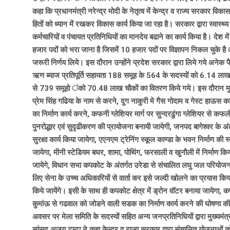
कहा कि प्रधानमंत्री नरेन्द्र मोदी के नेतृत्व में केन्द्र व राज्य सरकार व
हितों को ध्यान में रखकर विकास कार्य किया जा रहा है। सरकार द्वारा स्वास
कर्मचारियों व पंचायत प्रतिनिधियों का मानदेय बढाने का कार्य किया है। देश
हजार पदों को भरा जाना है जिसमें 10 हजार पदों पर विज्ञापन निकल चुके है
जरूरी निर्णय लिये। इस दौरान उन्होंने प्रदेश सरकार द्वारा लिये गये अने
ऋण ब्याज प्रतिपूर्ति सहायता 188 समूह के 564 के सदस्यों को 6.14 लाख
से 739 समूहो ंको 70.48 लाख चौकों का वितरण किये गये। इस दौरान मुख्यम
प्रेम सिंह गढिया के नाम से करने, दुग नाकुरी मे गैस गोदाम व गेस्ट हाऊस का
का निर्माण कार्य करने, कफनी ग्लेशियर मार्ग पर सुन्दरढुंगा ग्लेशियर से कफ
पुनरोद्धार एवं सुदृढीकरण की प्रायोजना बनायी जायेगी, जनपद बागेश्वर के अ
सुरक्षा कार्य किया जायेगा, एएनएम ट्रेनिंग स्कूल काण्डा के भवन निर्माण की
जायेगा, मीनी स्टेडियम बघर, शामा, पोथिंग, फरसाली व खुनौली में निर्माण किया
जायेगे, विधान सभा कपकोट के अंतर्गत उरेडा से संचालित लघु जल परियोजनाओं से
लिए सेना के उच्च अधिकारियों से वार्ता कर इसे जल्दी खोलने का प्रयास किय
किये जायेंगे। इसी के साथ ही कपकोट क्षेत्र में ड्रोन वॉटर बनाया जायेगा, 
कुमांऊ से गढवाल को जोडने वाली सडक का निर्माण कार्य करने की घोषणा की गयी
अवसर पर मेला समिति के सदस्यों सहित अन्य जनप्रतिनिधियों द्वारा मुख्यमंत
सांसद अजय टम्टा ने कहा केन्द्र व राज्य सरकार द्वारा संचालित योजनाओं को ज