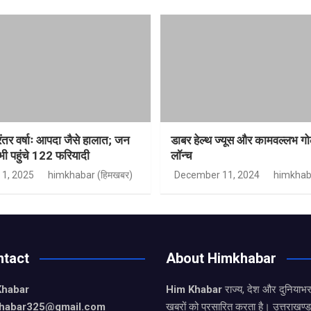
रंतर वर्षाः आपदा जैसे हालात; जन
डाबर हेल्थ ज्यूस और कामवल्लभ गो
 भी पहुंचे 122 फरियादी
लॉन्च
1, 2025
himkhabar (हिमखबर)
December 11, 2024
himkhab
ntact
About Himkhabar
Khabar
Him Khabar
राज्य, देश और दुनियाभर
khabar325@gmail.com
खबरों को प्रसारित करता है। उत्तराखण्