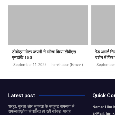
टीवीएस मोटर कंपनी ने लॉन्च किया टीवीएस
रेड अलर्ट नि
एनटॉर्क 150
दर्शन में फिर
September 11, 2025
himkhabar (हिमखबर)
September 
Latest post
Quick Co
श्रद्धा, सुरक्षा और सुगमता के उत्कृष्ट समन्वय से
Name: Him 
सफलतापूर्वक संचालित हो रही कांवड़ यात्रा
E-Mail: him