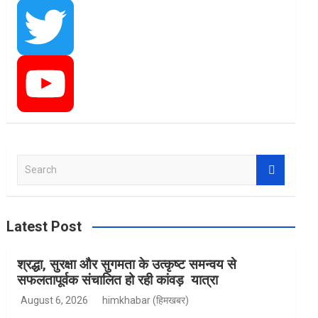
a
I
c
n
T
e
s
w
Y
S
e
b
t
i
o
a
r
Latest Post
c
h
o
a
t
u
श्रद्धा, सुरक्षा और सुगमता के उत्कृष्ट समन्वय से
सफलतापूर्वक संचालित हो रही कांवड़ यात्रा
August 6, 2026
himkhabar (हिमखबर)
o
g
t
T