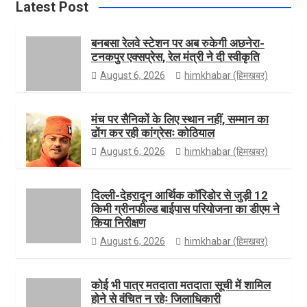
h
o
a
t
u
Latest Post
बनबसा रेलवे स्टेशन पर अब रुकेगी अछनेरा-
टनकपुर एक्सप्रेस, रेल मंत्री ने दी स्वीकृति
o
g
t
T
August 6, 2026
himkhabar (हिमखबर)
k
r
e
u
मंच पर सैनिकों के लिए स्थान नहीं, सम्मान का
ढोंग कर रही कांग्रेसः कोठियाल
August 6, 2026
himkhabar (हिमखबर)
a
r
b
दिल्ली-देहरादून आर्थिक कॉरिडोर से जुड़ी 12
किमी ग्रीनफील्ड बाईपास परियोजना का डीएम ने
m
e
किया निरीक्षण
August 6, 2026
himkhabar (हिमखबर)
कोई भी पात्र मतदाता मतदाता सूची में शामिल
होने से वंचित न रहेः जिलाधिकारी