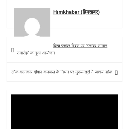
r
A
e
a
Himkhabar (हिमखबर)
p
r
r
p
e
e
s
Post
t
विश्व प्लम्बर दिवस पर “प्लम्बर सम्मान
navigation
समारोह“ का हुआ आयोजन
लोक कलाकार दीवान कनवाल के निधन पर मुख्यमंत्री ने जताया शोक
Video
Player