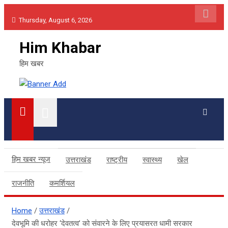
Skip
Thursday, August 6, 2026
to
content
Him Khabar
हिम खबर
हिम खबर न्यूज
उत्तराखंड
राष्ट्रीय
स्वास्थ्य
खेल
राजनीति
कमर्शियल
Home
उत्तराखंड
देवभूमि की धरोहर ‘देवतत्व’ को संवारने के लिए प्रयासरत धामी सरकार