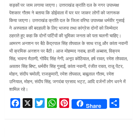
सड़कों पर जाम लगाया जाएगा। उत्तराखंड क्रांति दल के नगर उपाध्यक्ष
पेशकार गौतम ने बताया कि डोईवाला में घर घर जाकर लोगों को जागरूक
किया जाएगा। उत्तराखंड क्रांति दल के जिला वरिष्ठ उपाध्यक्ष धर्मवीर गुसाई
ने अस्पताल की बदहाली के लिए भाजपा तथा कांग्रेस दोनों को जिम्मेदार
ठहराते हुए कहा कि दोनों पार्टियों की भूमिका जनता को पता चलनी चाहिए।
आमरण अनशन पर बैठे केंद्रपाल सिंह तोपवाल के साथ राजू और कांता नवानी
भी क्रमिक अनशन पर बैठी। आज मोहम्मद नवाब, हाजी अब्बास, विक्रम
सिंह, भावना मैठाणी, गोविंद सिंह नेगी, अनूप कोठियाल, हर्ष रावत, रमेश तोपवाल,
अवतार सिंह बिष्ट, धर्मवीर सिंह गुसाईं, कांता नवानी, रंजीत रावत, राजू पेंटर,
मोहन, संदीप चमोली, राजकुमारी, रमेश तोपवाल, बाबूलाल गौतम, रमेश
उनियाल, मोहन, संदीप सिंह, जगदंबा प्रसाद भट्ट, आदि दर्जनों लोग धरने में
शामिल रहे।
F
X
T
W
Pi
S
Share
a
wi
h
nt
h
ce
tt
at
er
ar
b
er
s
es
e