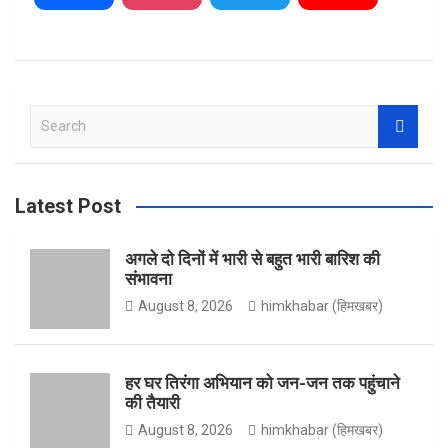
a
n
w
o
S
c
s
i
u
e
a
r
Latest Post
e
t
t
T
c
h
अगले दो दिनों में भारी से बहुत भारी बारिश की
संभावना
b
a
t
u
August 8, 2026
himkhabar (हिमखबर)
o
g
e
b
हर घर तिरंगा अभियान को जन-जन तक पहुंचाने
की तैयारी
August 8, 2026
himkhabar (हिमखबर)