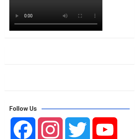
Follow Us
F
I
T
Y