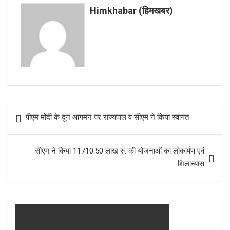
o
A
t
Himkhabar (हिमखबर)
o
p
k
p
Post
पीएम मोदी के दून आगमन पर राज्यपाल व सीएम ने किया स्वागत
navigation
सीएम ने किया 11710.50 लाख रु. की योजनाओं का लोकार्पण एवं
शिलान्यास