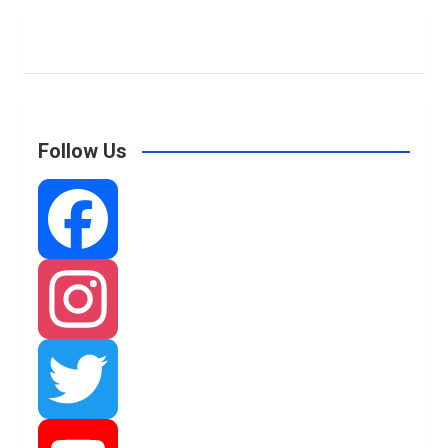
Follow Us
F
a
I