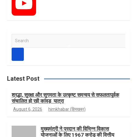
c
n
T
e
s
w
Y
S
e
b
t
i
o
a
r
c
h
o
a
t
u
Latest Post
श्रद्धा, सुरक्षा और सुगमता के उत्कृष्ट समन्वय से सफलतापूर्वक
संचालित हो रही कांवड़ यात्रा
o
g
t
T
August 6, 2026
himkhabar (हिमखबर)
k
r
e
u
मुख्यमंत्री ने प्रदान की विभिन्न विकास
योजनाओं के लिए 1967 करोड़ की वित्तीय