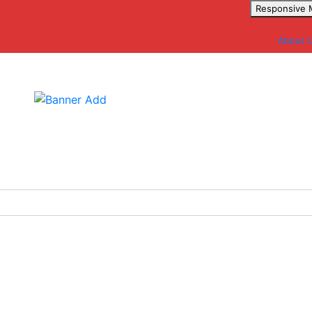
Responsive
About 