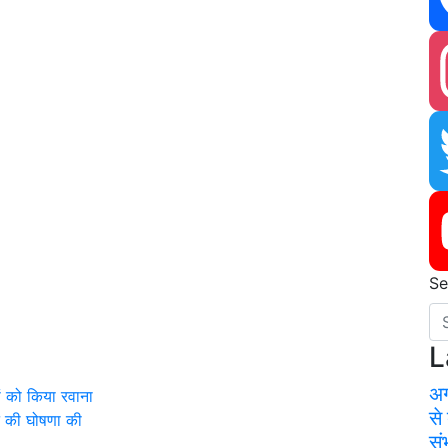
Fa
In
Tw
Se
Yo
L
अग
ं को किया रवाना
से
ने की घोषणा की
सं