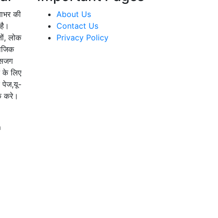
याभर की
About Us
है।
Contact Us
तों, लोक
Privacy Policy
माजिक
 सजग
े के लिए
 पेज,यू-
्क करे।
m