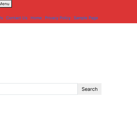
 Menu
Us
Contact Us
Home
Privacy Policy
Sample Page
Search