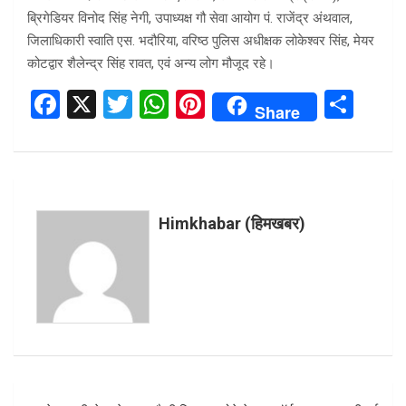
ब्रिगेडियर विनोद सिंह नेगी, उपाध्यक्ष गौ सेवा आयोग पं. राजेंद्र अंथवाल,
जिलाधिकारी स्वाति एस. भदौरिया, वरिष्ठ पुलिस अधीक्षक लोकेश्वर सिंह, मेयर
कोटद्वार शैलेन्द्र सिंह रावत, एवं अन्य लोग मौजूद रहे।
F
X
T
W
Pi
S
Share
a
wi
h
nt
h
ce
tt
at
er
ar
b
er
s
es
e
o
A
t
Himkhabar (हिमखबर)
o
p
k
p
Post