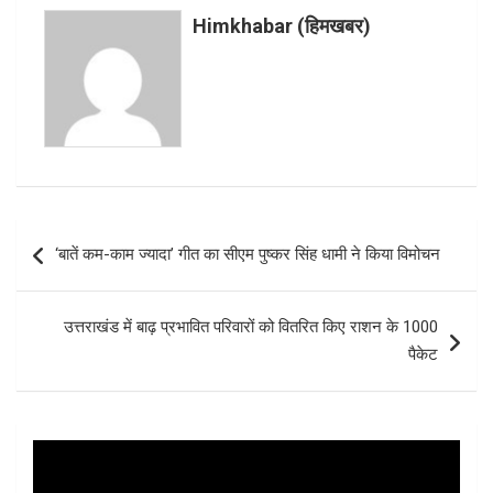
o
A
t
Himkhabar (हिमखबर)
o
p
k
p
Post
‘बातें कम-काम ज्यादा’ गीत का सीएम पुष्कर सिंह धामी ने किया विमोचन
navigation
उत्तराखंड में बाढ़ प्रभावित परिवारों को वितरित किए राशन के 1000
पैकेट
Video
Player