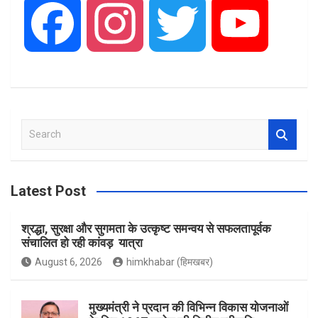
F
I
T
Y
a
n
w
o
S
c
s
i
u
e
a
r
Latest Post
e
t
t
T
c
h
श्रद्धा, सुरक्षा और सुगमता के उत्कृष्ट समन्वय से सफलतापूर्वक
संचालित हो रही कांवड़ यात्रा
b
a
t
u
August 6, 2026
himkhabar (हिमखबर)
o
मुख्यमंत्री ने प्रदान की विभिन्न विकास योजनाओं
g
e
b