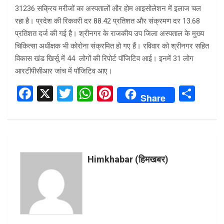
31236 सक्रिय मरीजों का अस्पतालों और होम आइसोलेशन में इलाज चल
रहा है। प्रदेश की रिकवरी दर 88.42 प्रतिशत और संक्रमण दर 13.68
प्रतिशत दर्ज की गई है। श्रीनगर के राजकीय उप जिला अस्पताल के मुख्य
चिकित्सा अधीक्षक भी कोरोना संक्रमित हो गए हैं। रविवार को श्रीनगर सहित
विकास खंड खिर्सू में 44 लोगों की रिपोर्ट पॉजिटिव आई। इनमें 31 लोग
आरटीपीसीआर जांच में पॉजिटिव आए।
F
X
T
W
Pi
S
Share
a
wi
h
nt
h
ce
tt
at
er
ar
b
er
s
es
e
o
A
t
Himkhabar (हिमखबर)
o
p
k
p