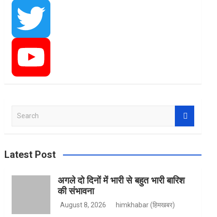
a
I
c
n
T
e
s
w
Y
S
e
b
t
i
o
a
r
Latest Post
c
h
o
a
t
u
अगले दो दिनों में भारी से बहुत भारी बारिश
की संभावना
August 8, 2026
himkhabar (हिमखबर)
o
g
t
T