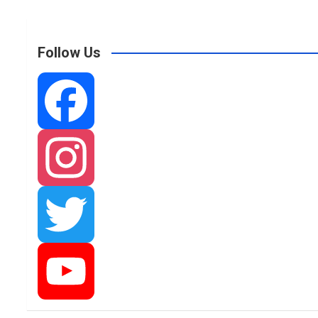
Follow Us
F
a
I
c
n
T