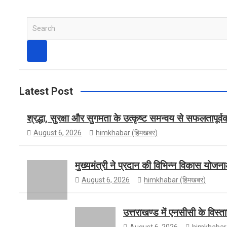
e
s
w
Y
S
e
b
t
i
o
a
r
c
h
o
a
t
u
Latest Post
श्रद्धा, सुरक्षा और सुगमता के उत्कृष्ट समन्वय से सफलतापूर्
o
g
t
T
August 6, 2026
himkhabar (हिमखबर)
मुख्यमंत्री ने प्रदान की विभिन्न विकास योजन
k
r
e
u
August 6, 2026
himkhabar (हिमखबर)
a
r
b
उत्तराखण्ड में एनसीसी के विस्
August 6, 2026
himkhabar 