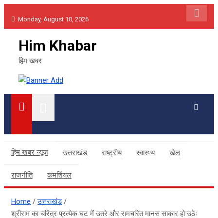
Skip
Monday, August 10, 2026
to
content
Him Khabar
हिम खबर
हिम खबर न्यूज
उत्तराखंड
राष्ट्रीय
स्वास्थ्य
खेल
राजनीति
कमर्शियल
Home
उत्तराखंड
श्रीराम का चरित्र प्रत्येक घट में उतरे और रामचरित मानस साकार हो उठेः