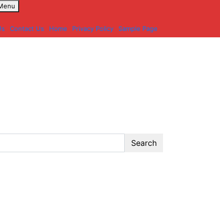
 Menu
Us
Contact Us
Home
Privacy Policy
Sample Page
Search