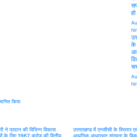
सफ
हो
Au
hi
उत
के
आध
वि
चर्
Au
hi
्मानित किया
त्री ने प्रदान की विभिन्न विकास
उत्तराखण्ड में एनसीसी के विस्तार एव
ं के लिए 1967 करोड़ की वित्तीय
आधुनिक आधारभूत संरचना के विक