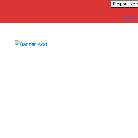
Responsive
About 