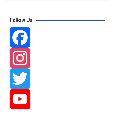
Follow Us
F
a
I
c
n
T