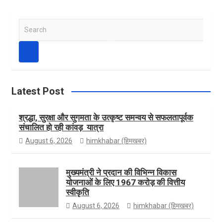
e
s
w
Y
S
e
b
t
i
o
a
r
c
h
o
a
t
u
Latest Post
श्रद्धा, सुरक्षा और सुगमता के उत्कृष्ट समन्वय से सफलतापूर्वक
संचालित हो रही कांवड़ यात्रा
o
g
t
T
August 6, 2026
himkhabar (हिमखबर)
k
r
e
u
मुख्यमंत्री ने प्रदान की विभिन्न विकास
योजनाओं के लिए 1967 करोड़ की वित्तीय
स्वीकृति
August 6, 2026
himkhabar (हिमखबर)
a
r
b