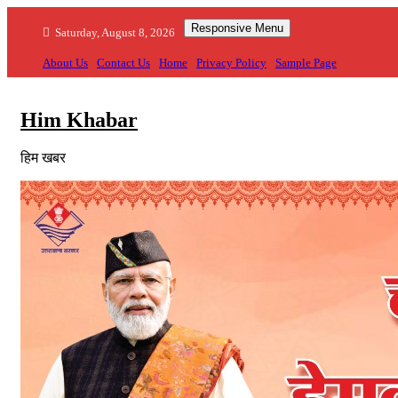
Skip
Responsive Menu
to
Saturday, August 8, 2026
content
About Us
Contact Us
Home
Privacy Policy
Sample Page
Him Khabar
हिम खबर