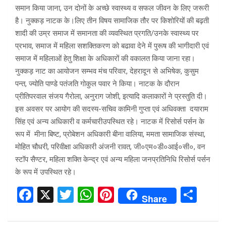
समान किया जाना, उन दोनों के अच्छे स्वास्थ्य व सफल जीवन के लिए जरूरी
है। नुक्कड़ नाटक के।लिए तीन विषय सामाजिक तौर पर किशोरियों की बढ़ती
शादी की उम्र समाज में समानता की व्यवस्थित प्रगति/उनके स्वास्थ्य पर
प्रभाव, समाज में महिला सशक्तिकरण को बढावा देने में पुरूष की भागीदारी एवं
समाज में महिलाओं हेतु शिक्षा के अधिकारों की वकालत किया जाना रहा।
नुक्कड़ नाट का आयोजन सम्भव मंच परिवार, देहरादून से अभिषेक, कुसुम
पन्त, ज्योति पाण्डे पतंजति गोकुल पवार ने किया। नाटक के दौरान
प्रीतिपरवाल संजय गैरोला, अनुराग जोशी, इत्यादि कलाकारों ने प्रस्तुति दी।
इस अवसर पर आयोग की सदस्य-सचिव कामिनी गुप्ता एवं अधिवक्ता दयाराम
सिंह एवं अन्य अधिकारी व कर्मचारीउपस्थित रहे। नाटक में रिसोर्स पर्सन के
रूप में मीना बिष्ट, प्रोबेशन अधिकारी बीना वालिया, ममता सामाजिक संस्था,
मोहित चौधरी, परिवीक्षा अधिकारी अंजनी रावत, जी०एम०डी०आई०सी०, वन
स्टॉप सैण्टर, महिला शक्ति केन्द्र एवं अन्य महिला जनप्रतिनिधि रिसोर्स पर्सन
के रूप में उपस्थित रहे।
F
X
T
W
Pi
S
Share
a
wi
h
nt
h