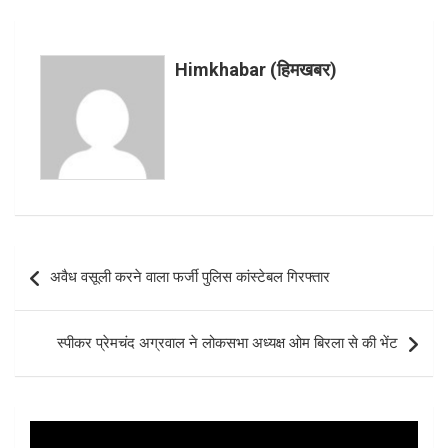
ce
tt
at
er
ar
b
er
s
es
e
o
A
t
Himkhabar (हिमखबर)
o
p
k
p
Post
अवैध वसूली करने वाला फर्जी पुलिस कांस्टेबल गिरफ्तार
navigation
स्पीकर प्रेमचंद अग्रवाल ने लोकसभा अध्यक्ष ओम बिरला से की भेंट
Video