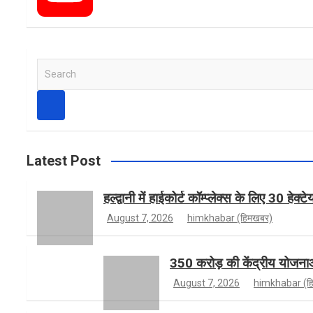
e
s
w
Y
S
e
b
t
i
o
a
r
c
h
o
a
t
u
Latest Post
हल्द्वानी में हाईकोर्ट कॉम्प्लेक्स के लिए 30 हेक्
o
g
t
T
August 7, 2026
himkhabar (हिमखबर)
350 करोड़ की केंद्रीय योजनाओं 
k
r
e
u
August 7, 2026
himkhabar (ह