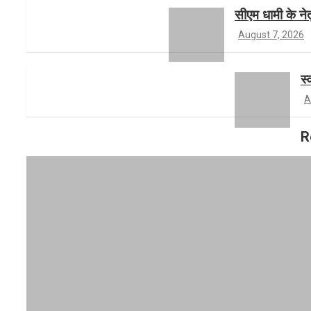
a
r
b
सीएम धामी के नेत
August 7, 2026
m
e
स्
A
R