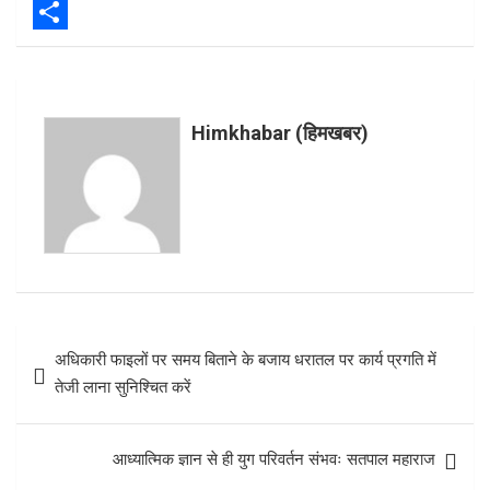
o
t
a
i
o
t
t
n
S
k
e
s
t
h
r
A
e
a
Himkhabar (हिमखबर)
p
r
r
p
e
e
s
t
Post
अधिकारी फाइलों पर समय बिताने के बजाय धरातल पर कार्य प्रगति में
navigation
तेजी लाना सुनिश्चित करें
आध्यात्मिक ज्ञान से ही युग परिवर्तन संभवः सतपाल महाराज