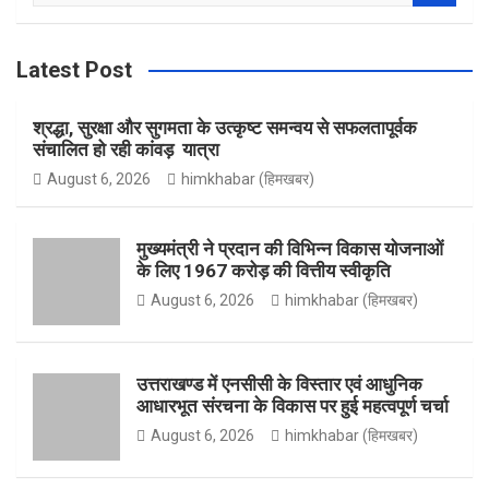
b
t
i
o
a
r
Latest Post
c
h
o
a
t
u
श्रद्धा, सुरक्षा और सुगमता के उत्कृष्ट समन्वय से सफलतापूर्वक
संचालित हो रही कांवड़ यात्रा
August 6, 2026
himkhabar (हिमखबर)
o
g
t
T
मुख्यमंत्री ने प्रदान की विभिन्न विकास योजनाओं
के लिए 1967 करोड़ की वित्तीय स्वीकृति
k
r
e
u
August 6, 2026
himkhabar (हिमखबर)
a
r
b
उत्तराखण्ड में एनसीसी के विस्तार एवं आधुनिक
आधारभूत संरचना के विकास पर हुई महत्वपूर्ण चर्चा
August 6, 2026
himkhabar (हिमखबर)
m
e