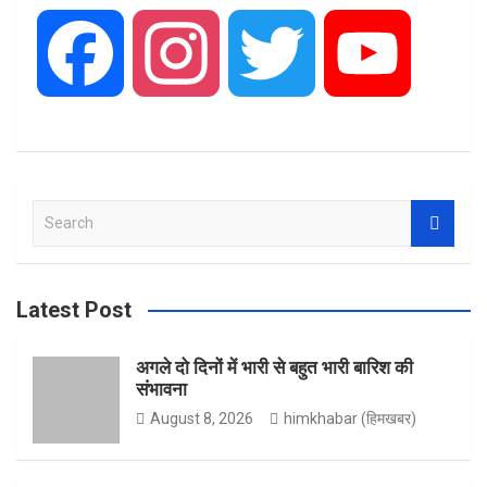
F
I
T
Y
a
n
w
o
S
c
s
i
u
e
a
r
Latest Post
e
t
t
T
c
h
अगले दो दिनों में भारी से बहुत भारी बारिश की
संभावना
b
a
t
u
August 8, 2026
himkhabar (हिमखबर)