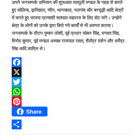
अपने जनसम्पर्क अभियान की शुरूआत सतपुली मण्डल के गहड से करते
हुए सोलिया, द्वारीखाल, ग्वीन, थानखाल, भलगांव और बरसूड़ी आदि क्षेत्रों
में करते हुए भाजपा प्रत्याशी सतपाल महाराज के लिए वोट मांगे। उन्होने
क्षेत्र के लोगों को उनके द्वारा किये गये कार्यों से भी अवगत कराया।
जनसम्पर्क के दौरान पुष्कर जोशी, पूर्व प्रधान सोबन सिंह, भगवत सिंह,
विनोद कुमार, पूर्व मण्डल अध्यक्ष राजपाल रावत, शैलेंद्र दर्शन और धर्मेद्र
सिंह आदि शामिल थे।
F
a
X
c
T
e
w
W
Share
b
i
h
P
o
t
a
i
o
t
t
n
S