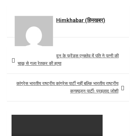
k
e
s
t
h
r
A
e
a
Himkhabar (हिमखबर)
p
r
r
p
e
e
s
Post
t
दून के फ्रेंड्स एन्क्लेव में पति ने पत्नी की
navigation
चाकू से गला रेतकर की हत्या
कांग्रेस भारतीय राष्ट्रीय कांग्रेस पार्टी नहीं बल्कि भारतीय राष्ट्रीय
कन्फ़्यूजन पार्टीः प्रहलाद जोशी