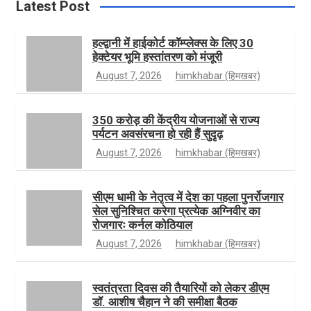
o
a
t
u
Latest Post
हल्द्वानी में हाईकोर्ट कॉम्प्लेक्स के लिए 30
हेक्टेयर भूमि हस्तांतरण को मंजूरी
o
g
t
T
August 7, 2026
himkhabar (हिमखबर)
k
r
e
u
350 करोड़ की केंद्रीय योजनाओं से राज्य
पर्यटन अवसंरचना हो रही हैं सुदृढ़
August 7, 2026
himkhabar (हिमखबर)
a
r
b
सीएम धामी के नेतृत्व में देश का पहला पुनर्रोजगार
सेल सुनिश्चित करेगा प्रत्येक अग्निवीर का
m
e
रोजगारः कर्नल कोठियाल
August 7, 2026
himkhabar (हिमखबर)
स्वतंत्रता दिवस की तैयारियों को लेकर डीएम
डॉ. आशीष चैहान ने की समीक्षा बैठक