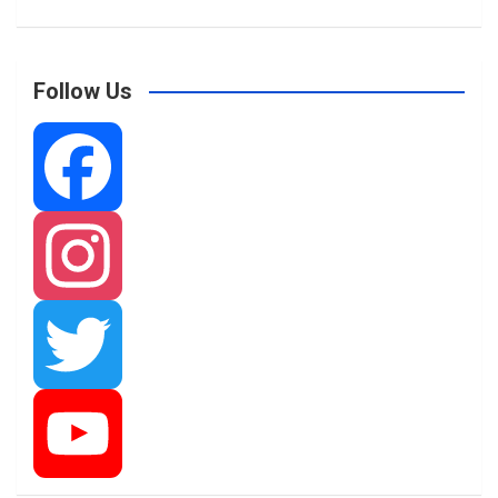
Follow Us
F
a
I
c
n
T