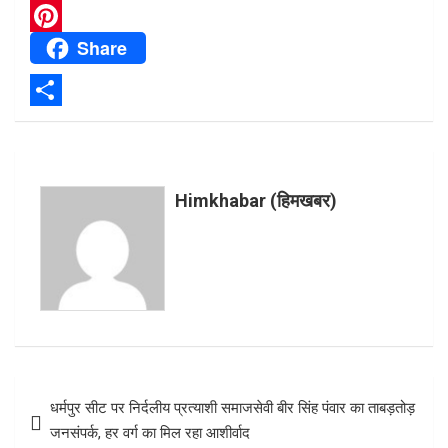
e
w
W
Share
b
i
h
P
o
t
a
i
o
t
t
n
S
k
e
s
t
h
r
A
e
a
Himkhabar (हिमखबर)
p
r
r
p
e
e
s
t
Post
धर्मपुर सीट पर निर्दलीय प्रत्याशी समाजसेवी बीर सिंह पंवार का ताबड़तोड़
navigation
जनसंपर्क, हर वर्ग का मिल रहा आशीर्वाद