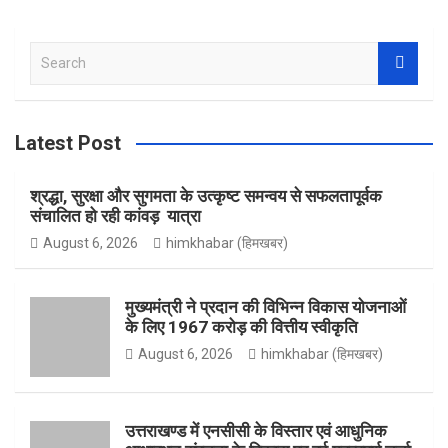
e
s
w
Y
S
e
b
t
i
o
a
r
Latest Post
c
h
o
a
t
u
श्रद्धा, सुरक्षा और सुगमता के उत्कृष्ट समन्वय से सफलतापूर्वक
संचालित हो रही कांवड़ यात्रा
August 6, 2026
himkhabar (हिमखबर)
o
g
t
T
मुख्यमंत्री ने प्रदान की विभिन्न विकास योजनाओं
के लिए 1967 करोड़ की वित्तीय स्वीकृति
k
r
e
u
August 6, 2026
himkhabar (हिमखबर)
a
r
b
उत्तराखण्ड में एनसीसी के विस्तार एवं आधुनिक