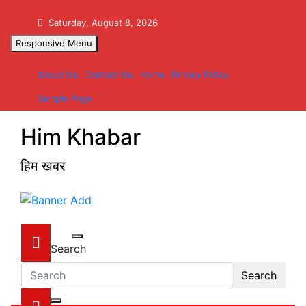
Skip
to
Saturday, August 8, 2026
content
Responsive Menu
About Us
Contact Us
Home
Privacy Policy
Sample Page
Him Khabar
हिम खबर
Search
Search