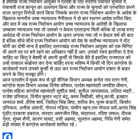
हैं क्योंकि राज्य निर्वाचन आयुक्त ने प्रदेश के त्रि स्तरीय पंचायत चुनावों में
पंचायती राज कानून का उल्लंघन किया और राज्य के चुनावों को प्रभावित करने
वाला कानून विरोधी कार्य किया जिसके कारण राज्य निर्वाचन आयोग के आदेश के
खिलाफ माननीय उच्च न्यायालय नैनीताल ने दो बार स्थगन आदेश पारित किए
और बाद में जब राज्य निर्वाचन आयोग उच्च न्यायालय के आदेशों के खिलाफ
उच्चतम न्यायालय गया तो उसको न केवल प्रताड़ना मिली बल्कि दो लाख रुपए
अर्थदंड भी राज्य निर्वाचन आयोग के ऊपर लगाया गया जो न केवल शर्म की बात
है बल्कि सीधे सीधे राज्य निर्वाचन आयोग को देश के सर्वोच्च न्यायालय ने वोट
चोरी का दोषी माना है इसलिए उत्तराखंड राज्य निर्वाचन आयुक्त को एक मिनिट
भी अपने पद पर बने रहने का अधिकार नहीं है अतः उनको स्वयं इस्तीफा दे देना
चाहिए था किंतु वे बेशर्मी से अपनी कुर्सी से चिपके बैठे है इसलिए राज्यपाल को
उन्हें तत्काल बर्खास्त कर देना चाहिए वरना भविष्य में किसी भी दिन कांग्रेस के
कार्यकर्ता स्वयं उनको कुर्सी से उठा कर राज्य निर्वाचन आयोग दफ्तर से बाहर
करने के लिए मजबूर होंगे।
आज प्रदर्शन में मुख्य रूप से पूर्व सैनिक विभाग अध्यक्ष कर्नल राम रतन नेगी,
कांग्रेस श्रम विभाग अध्यक्ष दिनेश कौशल, प्रदेश महामंत्री जगदीश धीमान,
प्रदेश महिला कांग्रेस महामंत्री सुशील शर्मा, सुनील जायसवाल, ललित भद्री ,
राजेश उनियाल, विनीत कुमार भट्ट बंटू, कमर सिद्दीकी, सोनू काजी, इजहार
जगपाल शर्मा ,वीरेश शर्मा, जितेंद्र सिंह बिष्ट, शरीफ बेग, पूनम कंडारी, किशोर
उनियाल, अनीस अंसारी, गोपाल गड़िया, यामीन खान,राम गोपाल वर्मा,आनंद सिंह
पुंडीर,प्रकाश डबराल, सरदार अमरजीत सिंह, चंद्रपाल, रविश जमाल, दीपक
गुप्ता, शुभम सैनी, कारण घाघट, वसी अहमद, सुल्तान अहमद, निधि नेगी समेत
बड़ी संख्या में कांग्रेस कार्यकर्ता शामिल रहे।