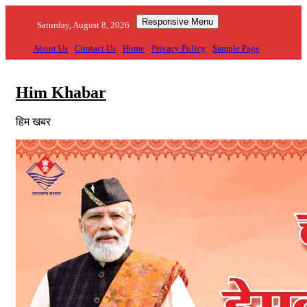
Skip
Responsive Menu
to
Saturday, August 8, 2026
content
About Us
Contact Us
Home
Privacy Policy
Sample Page
Him Khabar
हिम खबर