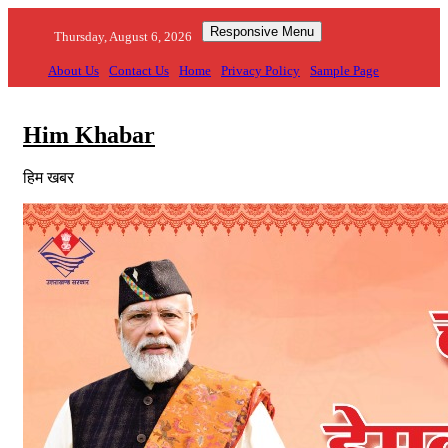
Skip
Responsive Menu
to
Thursday, August 6, 2026
content
About Us
Contact Us
Home
Privacy Policy
Sample Page
Him Khabar
हिम खबर