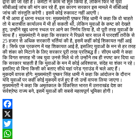
द्वारा की जा रही है। कमेटी ने काम भी शुरु किया है, लेकिन फिर भी युवा
सीबीआई जांच की मांग कर रहे हैं, इस कारण सरकार इस मामले में सीबीआई
जांच की संस्तुति करेगी। इसमें कोई रुकावट नहीं आएगी।
मैं भी आया हूं धरना स्थल परः मुख्यमंत्री पुष्कर सिंह धामी ने कहा कि वो चाहते
तो ये बातचीत कार्यालय में भी हो सकती थी, लेकिन युवाओं के कष्ट को देखते
हुए, उन्होंने खुद धरना स्थल पर आने का निर्णय लिया है, वो पूरी तरह युवाओं के
साथ हैं। मुख्यमंत्री ने कहा कि सरकार ने पिछले चार साल में पारदर्शी तरीके से
25 हजार से अधिक सरकारी भर्तियां की है, इसमें कहीं कोई शिकायत नहीं आई
है। सिर्फ एक प्रकरण में यह शिकायत आई है, इसलिए युवाओं के मन से हर तरह
की शंका को मिटाने के लिए सरकार पूरी तरह प्रतिबद्ध है। सीएम धामी ने कहा
कि विगत सप्ताह भी जब युवा उनसे मिले थे तो उन्होंने तब ही स्पष्ट कर दिया था
कि सरकार चाहती है कि युवाओं के मन में कोई अविश्वास, संदेह या शंका न रहे।
इसलिए वो बिना किसी को बताए सीधे यहां परेड ग्राउंड में चले आए हैं।
मुकदमें वापस होंगेः मुख्यमंत्री पुष्कर सिंह धामी ने कहा कि आंदोलन के दौरान
यदि युवाओं पर कहीं कोई मुकदमें दर्ज हुए हैं तो उन्हें वापस लिया जाएगा।
मुख्यमंत्री ने कहा कि अमृतकाल के विकसित भारत में उत्तराखंड देश का
सर्वश्रेष्ठ राज्य बने, इसमें युवाओं की सबसे महत्वपूर्ण भूमिका होगी।
Facebook
X
Twitter