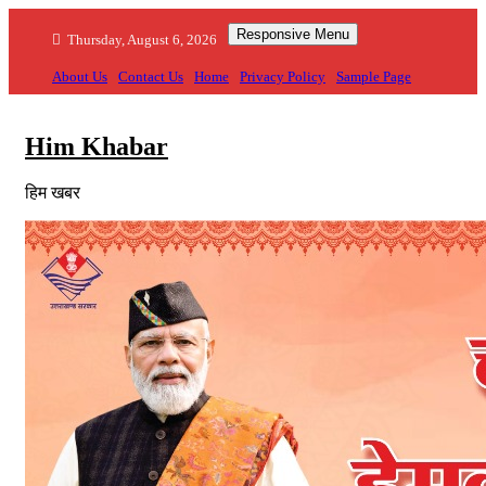
Skip
Responsive Menu
to
Thursday, August 6, 2026
content
About Us
Contact Us
Home
Privacy Policy
Sample Page
Him Khabar
हिम खबर