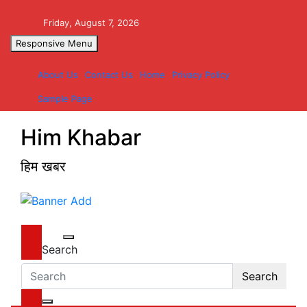
Skip
to
Friday, August 7, 2026
content
Responsive Menu
About Us
Contact Us
Home
Privacy Policy
Sample Page
Him Khabar
हिम खबर
Search
Search