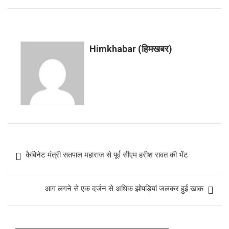
ce
tt
at
er
ar
b
er
s
es
e
o
A
t
Himkhabar (हिमखबर)
o
p
k
p
Post
कैबिनेट मंत्री सतपाल महाराज से पूर्व सीएम हरीश रावत की भेंट
navigation
आग लगने से एक दर्जन से अधिक झोपड़ियां जलकर हुई खाक