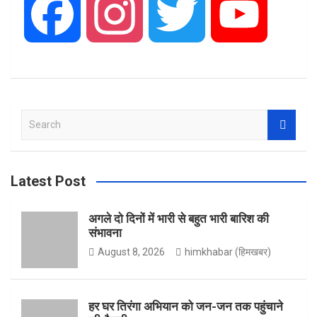
F
I
T
Y
a
n
w
o
S
c
s
i
u
e
a
r
Latest Post
e
t
t
T
c
h
अगले दो दिनों में भारी से बहुत भारी बारिश की
संभावना
b
a
t
u
August 8, 2026
himkhabar (हिमखबर)
o
g
e
b
हर घर तिरंगा अभियान को जन-जन तक पहुंचाने