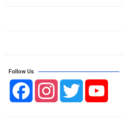
Follow Us
F
I
T
Y
a
n
w
o