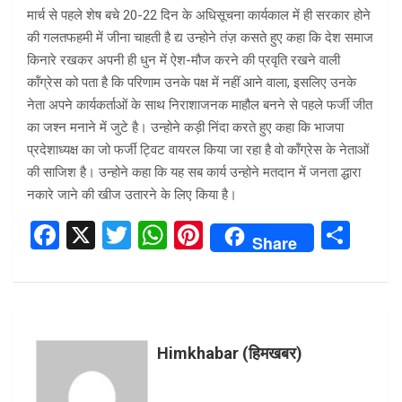
मार्च से पहले शेष बचे 20-22 दिन के अधिसूचना कार्यकाल में ही सरकार होने
की गलतफहमी में जीना चाहती है द्य उन्होने तंज़ कसते हुए कहा कि देश समाज
किनारे रखकर अपनी ही धुन में ऐश-मौज करने की प्रवृति रखने वाली
कॉंग्रेस को पता है कि परिणाम उनके पक्ष में नहीं आने वाला, इसलिए उनके
नेता अपने कार्यकर्ताओं के साथ निराशाजनक माहौल बनने से पहले फर्जी जीत
का जश्न मनाने में जुटे है। उन्होने कड़ी निंदा करते हुए कहा कि भाजपा
प्रदेशाध्यक्ष का जो फर्जी ट्विट वायरल किया जा रहा है वो कॉंग्रेस के नेताओं
की साजिश है। उन्होने कहा कि यह सब कार्य उन्होने मतदान में जनता द्धारा
नकारे जाने की खीज उतारने के लिए किया है।
F
X
T
W
Pi
S
Share
a
wi
h
nt
h
ce
tt
at
er
ar
b
er
s
es
e
o
A
t
Himkhabar (हिमखबर)
o
p