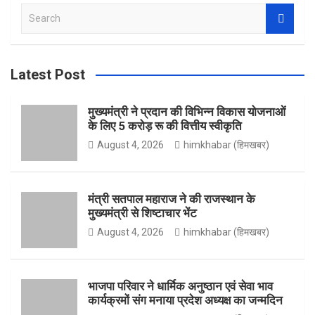
S
c
s
i
u
e
a
r
Latest Post
e
t
t
T
c
h
मुख्यमंत्री ने प्रदान की विभिन्न विकास योजनाओं
के लिए 5 करोड़ रू की वित्तीय स्वीकृति
b
a
t
u
August 4, 2026
himkhabar (हिमखबर)
o
g
e
b
मंत्री सतपाल महाराज ने की राजस्थान के
मुख्यमंत्री से शिष्टाचार भेंट
August 4, 2026
himkhabar (हिमखबर)
o
r
r
e
भाजपा परिवार ने धार्मिक अनुष्ठान एवं सेवा भाव
कार्यक्रमों संग मनाया प्रदेश अध्यक्ष का जन्मदिन
k
a